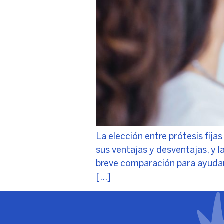
La elección entre prótesis fija
sus ventajas y desventajas, y 
breve comparación para ayudart
[…]